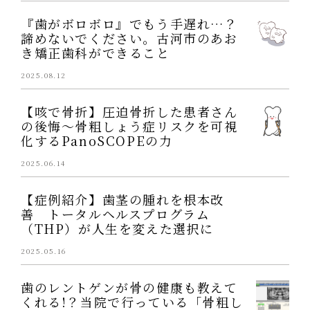
『歯がボロボロ』でもう手遅れ…？
諦めないでください。古河市のあお
き矯正歯科ができること
2025.08.12
【咳で骨折】圧迫骨折した患者さん
の後悔～骨粗しょう症リスクを可視
化するPanoSCOPEの力
2025.06.14
【症例紹介】歯茎の腫れを根本改
善 トータルヘルスプログラム
（THP）が人生を変えた選択に
2025.05.16
歯のレントゲンが骨の健康も教えて
くれる!？当院で行っている「骨粗し