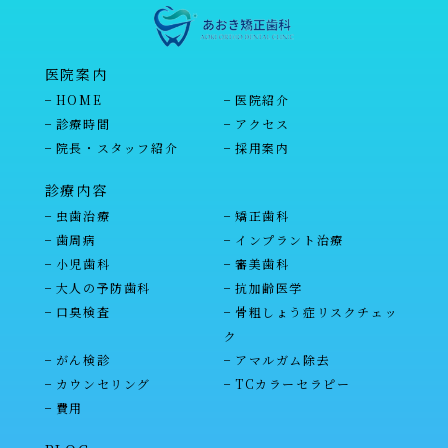
医院案内
HOME
医院紹介
診療時間
アクセス
院長・スタッフ紹介
採用案内
診療内容
虫歯治療
矯正歯科
歯周病
インプラント治療
小児歯科
審美歯科
大人の予防歯科
抗加齢医学
口臭検査
骨粗しょう症リスクチェッ
ク
がん検診
アマルガム除去
カウンセリング
TCカラーセラピー
費用