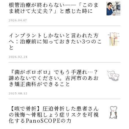
根管治療が終わらない──「このま
ま続けて大丈夫？」と感じた時に
2026.04.07
インプラントしかないと言われた方
へ：治療前に知っておきたい3つのこ
と
2026.02.24
『歯がボロボロ』でもう手遅れ…？
諦めないでください。古河市のあお
き矯正歯科ができること
2025.08.12
【咳で骨折】圧迫骨折した患者さん
の後悔～骨粗しょう症リスクを可視
化するPanoSCOPEの力