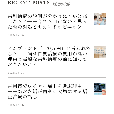
RECENT POSTS
最近の投稿
歯科治療の説明が分かりにくいと感
じたら？──今さら聞けないと思っ
た時の対処とセカンドオピニオン
2026.07.26
インプラント「120万円」と言われた
ら？──歯科自費治療の費用が高い
理由と高額な歯科治療の前に知って
おきたいこと
2026.05.21
古河市でワイヤー矯正を選ぶ理由
──あおき矯正歯科が大切にする矯
正治療の話し
2026.04.28