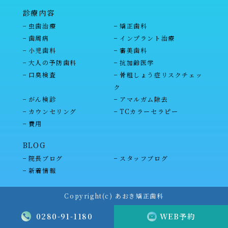
診療内容
虫歯治療
矯正歯科
歯周病
インプラント治療
小児歯科
審美歯科
大人の予防歯科
抗加齢医学
口臭検査
骨粗しょう症リスクチェッ
ク
がん検診
アマルガム除去
カウンセリング
TCカラーセラピー
費用
BLOG
院長ブログ
スタッフブログ
新着情報
Copyright(c) あおき矯正歯科
0280-91-1180
WEB予約