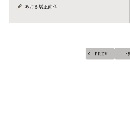
あおき矯正歯科
PREV
一