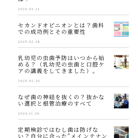
2025.03.21
セカンドオピニオンとは？歯科
での成功例とその重要性
2025.02.28
乳幼児の虫歯予防はいつから始
める？（乳幼児の虫歯と口腔ケ
アの講義をしてきました）。
2025.02.26
なぜ歯の神経を抜くの？抜かな
い選択と根管治療のすべて
2024.11.26
定期検診ではむし歯は防げな
い？自分に合った”メインテナン