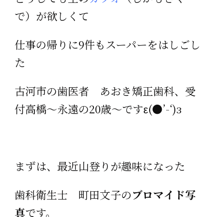
で）が欲しくて
仕事の帰りに9件もスーパーをはしごし
た
古河市の歯医者 あおき矯正歯科、受
付高橋～永遠の20歳～ですε(●’-‘)з
まずは、最近山登りが趣味になった
歯科衛生士 町田文子の
ブロマイド写
真
です。