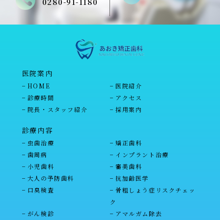
0280-91-1180
医院案内
HOME
医院紹介
診療時間
アクセス
院長・スタッフ紹介
採用案内
診療内容
虫歯治療
矯正歯科
歯周病
インプラント治療
小児歯科
審美歯科
大人の予防歯科
抗加齢医学
口臭検査
骨粗しょう症リスクチェッ
ク
がん検診
アマルガム除去