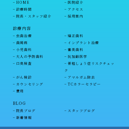
HOME
医院紹介
診療時間
アクセス
院長・スタッフ紹介
採用案内
診療内容
虫歯治療
矯正歯科
歯周病
インプラント治療
小児歯科
審美歯科
大人の予防歯科
抗加齢医学
口臭検査
骨粗しょう症リスクチェッ
ク
がん検診
アマルガム除去
カウンセリング
TCカラーセラピー
費用
BLOG
院長ブログ
スタッフブログ
新着情報